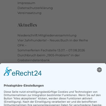
Impressum
Datenschutzerklärung
Vereinssatzung
Aktuelles
Niederschrift Mitgliederversammlung
Vier Jahrhunderte! – Neues Buch in der Reihe
OFK –
Sommerferien Fachstelle 13.07. – 07.08.2026
Durchbruch beim „1905-Problem“ in der
Grabsteindatenbank
Upstalsboom-Gesellschaft jetzt auch bei
Facebook
Links
Ortssippenbücher-Online
Grabsteindatenbank
Tote Punkte