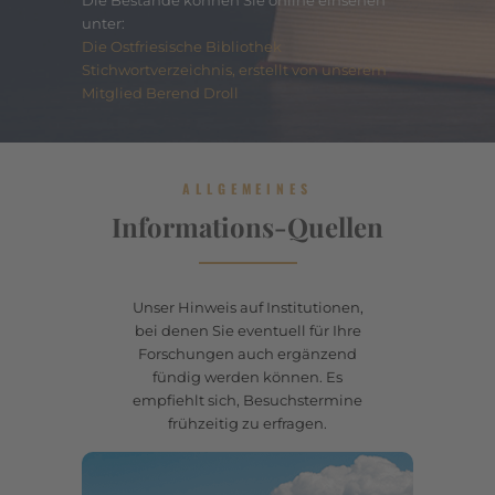
Die Bestände können Sie online einsehen
unter:
Die Ostfriesische Bibliothek
Stichwortverzeichnis, erstellt von unserem
Mitglied Berend Droll
ALLGEMEINES
Informations-Quellen
Unser Hinweis auf Institutionen,
bei denen Sie eventuell für Ihre
Forschungen auch ergänzend
fündig werden können. Es
empfiehlt sich, Besuchstermine
frühzeitig zu erfragen.