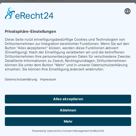
Upstalsboom-Gesellschaft jetzt auch bei
Facebook
Links
Ortssippenbücher-Online
Grabsteindatenbank
Tote Punkte
Online-Karte OSB/OFB
Traueranzeigen
CompGen Familienanzeigen
Kontakt
Fischteichweg 16, 26603 Aurich
mail@upstalsboom.org
04941 967878