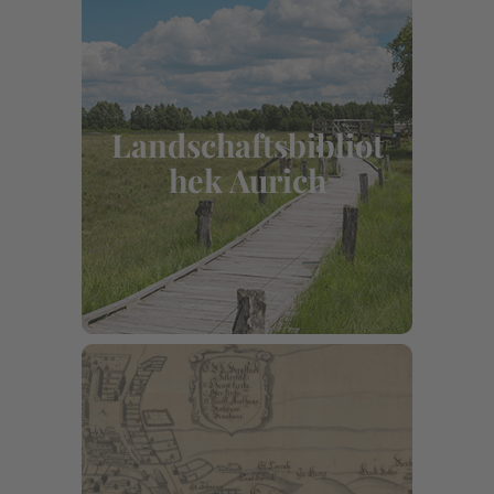
Landschaftsbibliot
hek Aurich
Fischteichweg 16, 26603 Aurich
Landschaftsbibliot
hek Aurich
Mehr erfahren
Nds. Landesarchiv-
Staatsarchiv Aurich