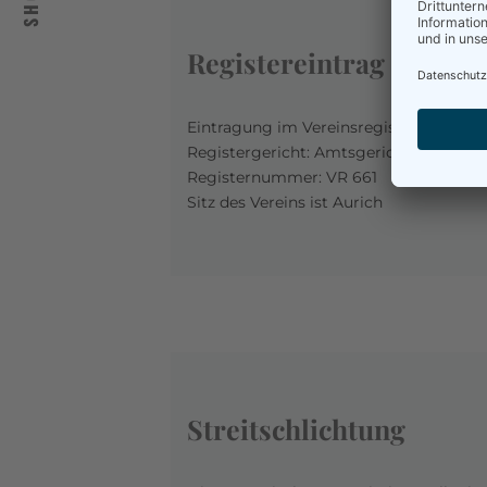
SHOP
Registereintrag
Eintragung im Vereinsregister
Registergericht: Amtsgericht Aurich
Registernummer: VR 661
Sitz des Vereins ist Aurich
Streitschlichtung