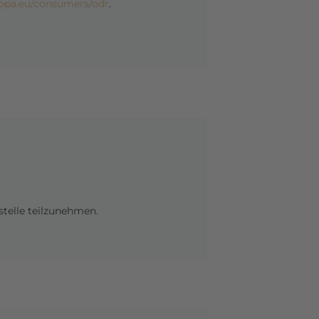
uropa.eu/consumers/odr
.
stelle teilzunehmen.