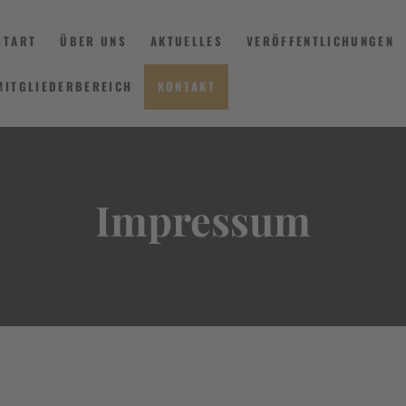
START
ÜBER UNS
AKTUELLES
VERÖFFENTLICHUNGEN
MITGLIEDERBEREICH
KONTAKT
START
ÜBER UNS
Impressum
AKTUELLES
VERÖFFENTLICHUNGEN
INFORMIEREN
MITGLIEDERBEREICH