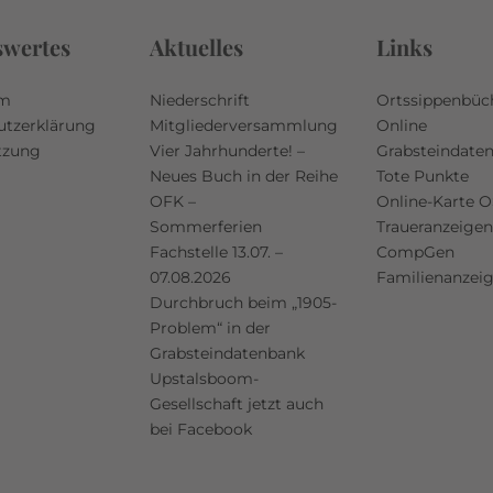
swertes
Aktuelles
Links
um
Niederschrift
Ortssippenbüc
utzerklärung
Mitgliederversammlung
Online
tzung
Vier Jahrhunderte! –
Grabsteindate
Neues Buch in der Reihe
Tote Punkte
OFK –
Online-Karte 
Sommerferien
Traueranzeigen
Fachstelle 13.07. –
CompGen
07.08.2026
Familienanzei
Durchbruch beim „1905-
Problem“ in der
Grabsteindatenbank
Upstalsboom-
Gesellschaft jetzt auch
bei Facebook