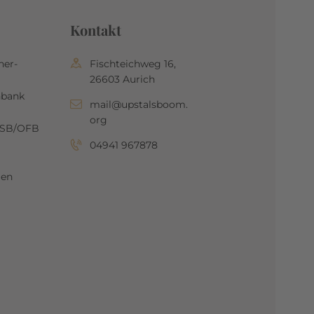
Kontakt
her-
Fischteichweg 16,
26603 Aurich
nbank
mail@upstalsboom.
org
OSB/OFB
04941 967878
gen