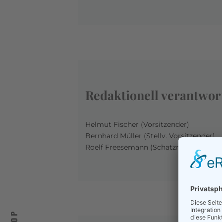
Redaktionell verantwor
Helmut Fischer (Vorsitzender)
Bernhard Müller (Stellv. Vorsitzender)
Roelf Freesemann (Schatzmeister)