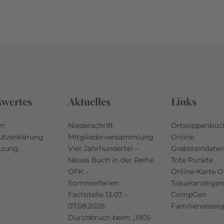
swertes
Aktuelles
Links
um
Niederschrift
Ortssippenbüc
utzerklärung
Mitgliederversammlung
Online
tzung
Vier Jahrhunderte! –
Grabsteindate
Neues Buch in der Reihe
Tote Punkte
OFK –
Online-Karte 
Sommerferien
Traueranzeigen
Fachstelle 13.07. –
CompGen
07.08.2026
Familienanzei
Durchbruch beim „1905-