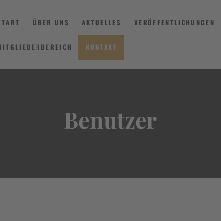
START
ÜBER UNS
AKTUELLES
VERÖFFENTLICHUNGEN
MITGLIEDERBEREICH
KONTAKT
START
ÜBER UNS
Benutzer
AKTUELLES
VERÖFFENTLICHUNGEN
INFORMIEREN
MITGLIEDERBEREICH