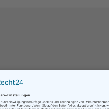
KONTAKT
llrich Meyer