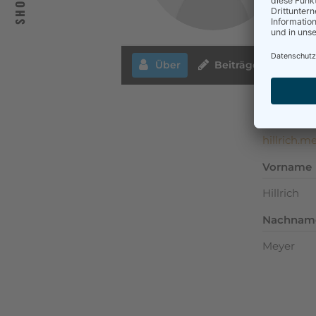
SHOP
Über
Beiträge
Kom
Benutzer
hillrich.m
Vorname
Hillrich
Nachnam
Meyer