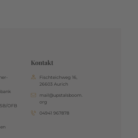
Kontakt
her-
Fischteichweg 16,
26603 Aurich
nbank
mail@upstalsboom.
org
OSB/OFB
04941 967878
gen