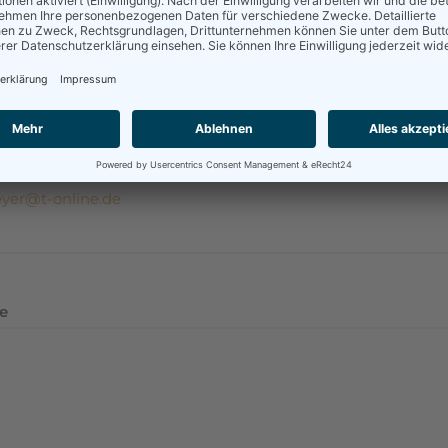
mentare
name
eyer@t-online.de
e