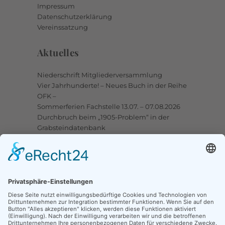
Impressum
Datenschutzerklärung
Vereinssatzung
Aktuelles
Niederschrift Mitgliederversammlung
Vier Jahrhunderte! – Neues Buch in der Reihe
OFK –
Sommerferien Fachstelle 13.07. – 07.08.2026
Durchbruch beim „1905-Problem“ in der
Grabsteindatenbank
Upstalsboom-Gesellschaft jetzt auch bei
Facebook
Links
Ortssippenbücher-Online
Grabsteindatenbank
Tote Punkte