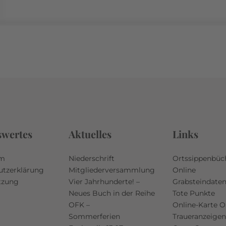
swertes
Aktuelles
Links
um
Niederschrift
Ortssippenbüc
utzerklärung
Mitgliederversammlung
Online
tzung
Vier Jahrhunderte! –
Grabsteindate
Neues Buch in der Reihe
Tote Punkte
OFK –
Online-Karte 
Sommerferien
Traueranzeigen