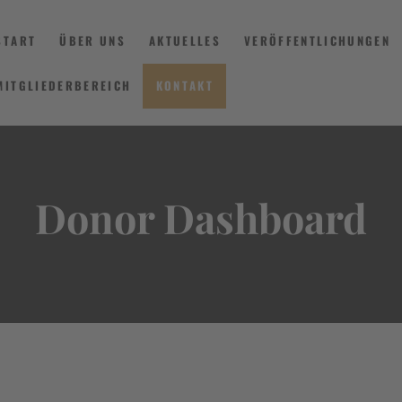
START
ÜBER UNS
AKTUELLES
VERÖFFENTLICHUNGEN
MITGLIEDERBEREICH
KONTAKT
START
ÜBER UNS
Donor Dashboard
AKTUELLES
VERÖFFENTLICHUNGEN
INFORMIEREN
MITGLIEDERBEREICH