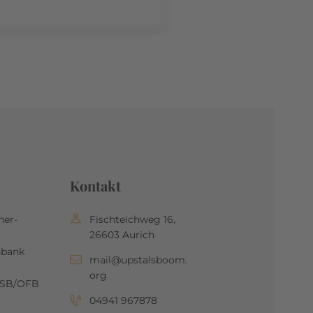
Kontakt
her-
Fischteichweg 16,
26603 Aurich
nbank
mail@upstalsboom.
org
OSB/OFB
04941 967878