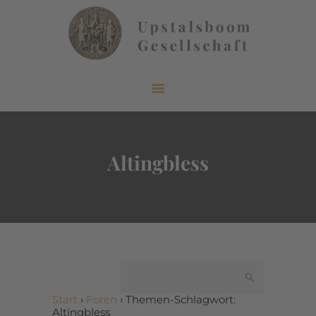
START
ÜBER UNS
AKTUELLES
Altingbless
VERÖFFENTLICHUNGEN
INFORMIEREN
MITGLIEDERBEREICH
KONTAKT
Start
›
Foren
›
Themen-Schlagwort:
Altingbless