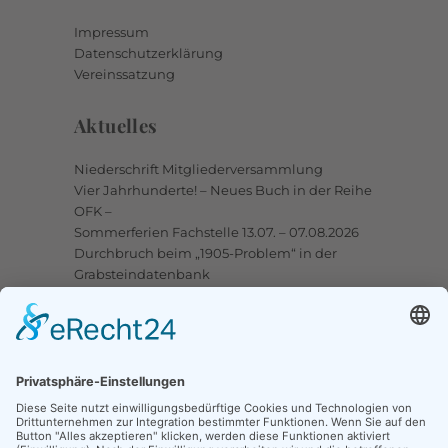
Impressum
Datenschutzerklärung
Vereinssatzung
Aktuelles
Niederschrift Mitgliederversammlung
Vier Jahrhunderte! – Neues Buch in der Reihe
OFK –
Sommerferien Fachstelle 13.07. – 07.08.2026
Durchbruch beim „1905-Problem“ in der
Grabsteindatenbank
Upstalsboom-Gesellschaft jetzt auch bei
Facebook
Links
Ortssippenbücher-Online
Grabsteindatenbank