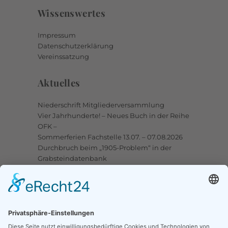
Wissenswertes
Impressum
Datenschutzerklärung
Vereinssatzung
Aktuelles
Niederschrift Mitgliederversammlung
Vier Jahrhunderte! – Neues Buch in der Reihe
OFK –
Sommerferien Fachstelle 13.07. – 07.08.2026
Durchbruch beim „1905-Problem“ in der
Grabsteindatenbank
Upstalsboom-Gesellschaft jetzt auch bei
Facebook
Links
Ortssippenbücher-Online