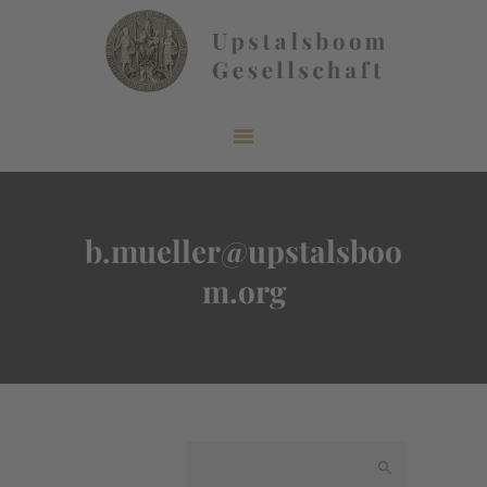
START
ÜBER UNS
AKTUELLES
b.mueller@upstalsboo
VERÖFFENTLICHUNGEN
m.org
INFORMIEREN
MITGLIEDERBEREICH
KONTAKT