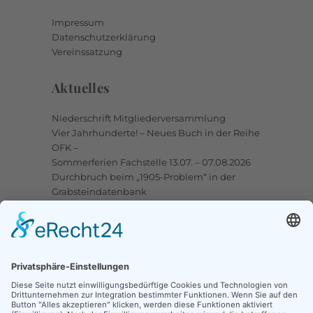
Impressum
Datenschutzerklärung
Vereinssatzung
Aktuelles
Niederschrift Mitgliederversammlung
Vier Jahrhunderte! – Neues Buch in der Reihe
OFK –
Sommerferien Fachstelle 13.07. – 07.08.2026
Durchbruch beim „1905-Problem“ in der
Grabsteindatenbank
Upstalsboom-Gesellschaft jetzt auch bei
Facebook
Links
Ortssippenbücher-Online
Grabsteindatenbank