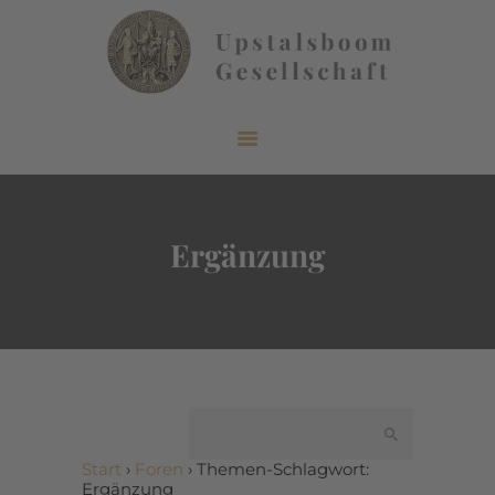
START
ÜBER UNS
AKTUELLES
Ergänzung
VERÖFFENTLICHUNGEN
INFORMIEREN
MITGLIEDERBEREICH
KONTAKT
Start
›
Foren
›
Themen-Schlagwort:
Ergänzung