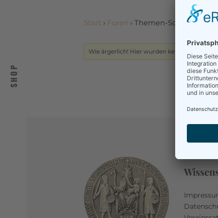
Start
›
Foren
›
Themen-Schlagwort: F
Wie ärgerlich! Hier wurden keine Themen g
SHOP
Wissen
Impress
Datensch
Vereinssa