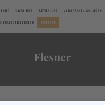
START
ÜBER UNS
AKTUELLES
VERÖFFENTLICHUNGEN
MITGLIEDERBEREICH
KONTAKT
START
ÜBER UNS
Flesner
AKTUELLES
VERÖFFENTLICHUNGEN
INFORMIEREN
MITGLIEDERBEREICH