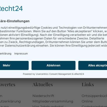
KONTAKT
lesner
efunden.
swertes
Aktuelles
Links
um
Niederschrift
Ortssippenbüc
utzerklärung
Mitgliederversammlung
Online
tzung
Vier Jahrhunderte! –
Grabsteindate