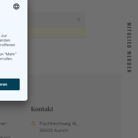
MITGLIED WERDEN
Kontakt
her-
Fischteichweg 16,
26603 Aurich
nbank