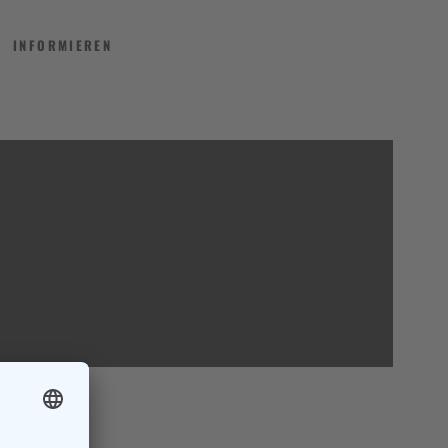
INFORMIEREN