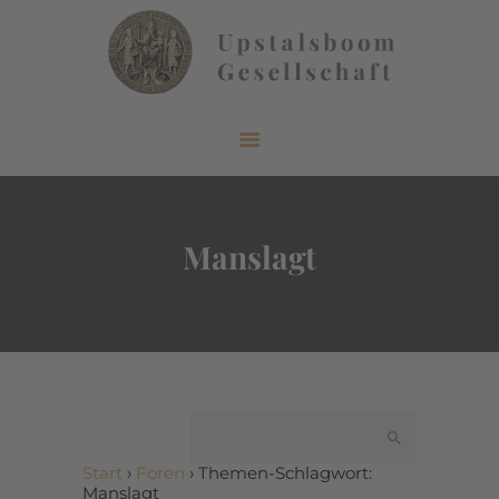
START
ÜBER UNS
AKTUELLES
Manslagt
VERÖFFENTLICHUNGEN
INFORMIEREN
MITGLIEDERBEREICH
KONTAKT
Start
›
Foren
›
Themen-Schlagwort:
Manslagt