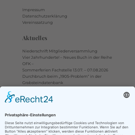
Impressum
Datenschutzerklärung
Vereinssatzung
Aktuelles
Niederschrift Mitgliederversammlung
Vier Jahrhunderte! – Neues Buch in der Reihe
OFK –
Sommerferien Fachstelle 13.07. – 07.08.2026
Durchbruch beim „1905-Problem“ in der
Grabsteindatenbank
Upstalsboom-Gesellschaft jetzt auch bei
Facebook
Links
Ortssippenbücher-Online
Grabsteindatenbank