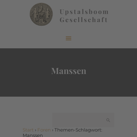
START
ÜBER UNS
AKTUELLES
Manssen
VERÖFFENTLICHUNGEN
INFORMIEREN
MITGLIEDERBEREICH
KONTAKT
Start
›
Foren
›
Themen-Schlagwort:
Manssen