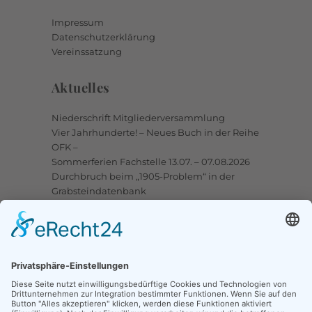
Impressum
Datenschutzerklärung
Vereinssatzung
Aktuelles
Niederschrift Mitgliederversammlung
Vier Jahrhunderte! – Neues Buch in der Reihe
OFK –
Sommerferien Fachstelle 13.07. – 07.08.2026
Durchbruch beim „1905-Problem“ in der
Grabsteindatenbank
Upstalsboom-Gesellschaft jetzt auch bei
Facebook
Links
Ortssippenbücher-Online
Grabsteindatenbank