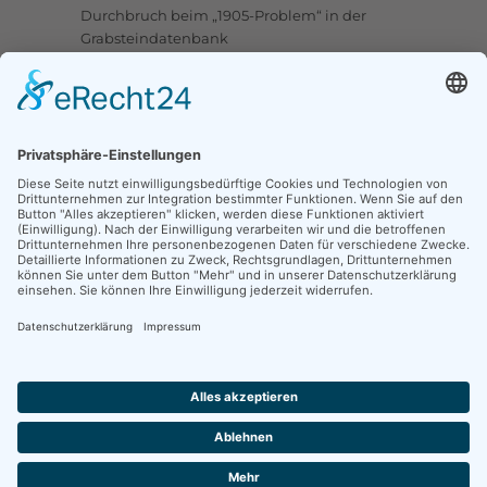
Durchbruch beim „1905-Problem“ in der
Grabsteindatenbank
Upstalsboom-Gesellschaft jetzt auch bei
Facebook
Links
Ortssippenbücher-Online
Grabsteindatenbank
Tote Punkte
Online-Karte OSB/OFB
Traueranzeigen
CompGen Familienanzeigen
Kontakt
Fischteichweg 16, 26603 Aurich
mail@upstalsboom.org
04941 967878