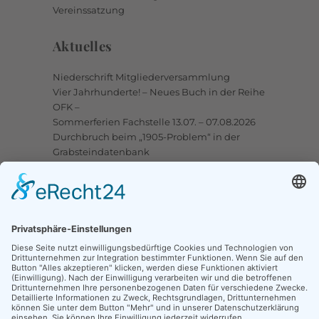
Vereinssatzung
Aktuelles
Niederschrift Mitgliederversammlung
Vier Jahrhunderte! – Neues Buch in der Reihe
OFK –
Sommerferien Fachstelle 13.07. – 07.08.2026
Durchbruch beim „1905-Problem“ in der
Grabsteindatenbank
Upstalsboom-Gesellschaft jetzt auch bei
Facebook
Links
Ortssippenbücher-Online
Grabsteindatenbank
Tote Punkte
Online-Karte OSB/OFB
Traueranzeigen