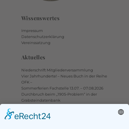
Wissenswertes
Impressum
Datenschutzerklärung
Vereinssatzung
Aktuelles
Niederschrift Mitgliederversammlung
Vier Jahrhunderte! – Neues Buch in der Reihe
OFK –
Sommerferien Fachstelle 13.07. – 07.08.2026
Durchbruch beim „1905-Problem“ in der
Grabsteindatenbank
Upstalsboom-Gesellschaft jetzt auch bei
Facebook
Links