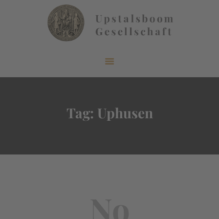
START
ÜBER UNS
AKTUELLES
Tag: Uphusen
VERÖFFENTLICHUNGEN
INFORMIEREN
MITGLIEDERBEREICH
KONTAKT
No