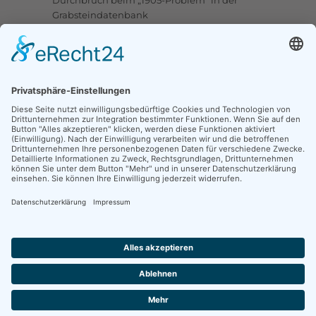
Grabsteindatenbank
Upstalsboom-Gesellschaft jetzt auch bei
Facebook
Links
Ortssippenbücher-Online
Grabsteindatenbank
Tote Punkte
Online-Karte OSB/OFB
Traueranzeigen
CompGen Familienanzeigen
Kontakt
Fischteichweg 16, 26603 Aurich
mail@upstalsboom.org
04941 967878