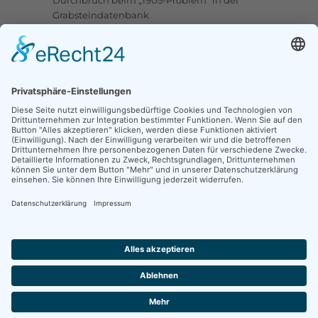
Grabsteindatenbank
Upstalsboom-Gesellschaft jetzt auch bei
Facebook
Links
Ortssippenbücher-Online
Grabsteindatenbank
Tote Punkte
Online-Karte OSB/OFB
Traueranzeigen
CompGen Familienanzeigen
Kontakt
Fischteichweg 16, 26603 Aurich
mail@upstalsboom.org
04941 967878