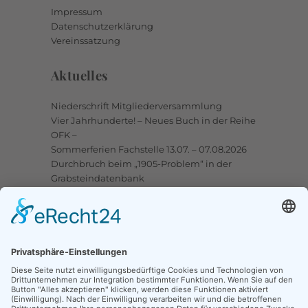
Impressum
Datenschutzerklärung
Vereinssatzung
Aktuelles
Niederschrift Mitgliederversammlung
Vier Jahrhunderte! – Neues Buch in der Reihe
OFK –
Sommerferien Fachstelle 13.07. – 07.08.2026
Durchbruch beim „1905-Problem“ in der
Grabsteindatenbank
Upstalsboom-Gesellschaft jetzt auch bei
Facebook
Links
Ortssippenbücher-Online
Grabsteindatenbank
Tote Punkte