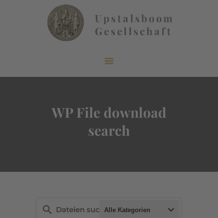
START
ÜBER UNS
AKTUELLES
WP File download
VERÖFFENTLICHUNGEN
search
INFORMIEREN
MITGLIEDERBEREICH
KONTAKT
Alle Kategorien