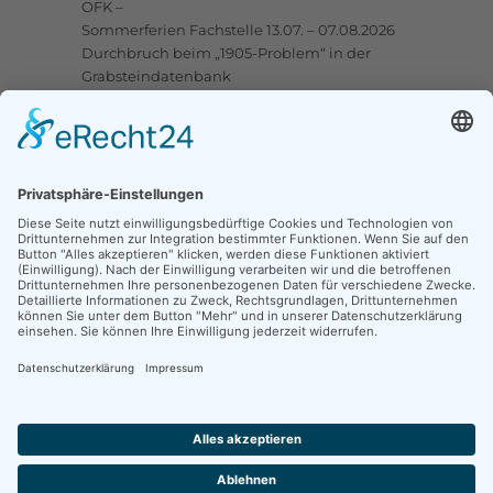
OFK –
Sommerferien Fachstelle 13.07. – 07.08.2026
Durchbruch beim „1905-Problem“ in der
Grabsteindatenbank
Upstalsboom-Gesellschaft jetzt auch bei
Facebook
Links
Ortssippenbücher-Online
Grabsteindatenbank
Tote Punkte
Online-Karte OSB/OFB
Traueranzeigen
CompGen Familienanzeigen
Kontakt
Fischteichweg 16, 26603 Aurich
mail@upstalsboom.org