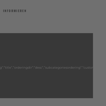
INFORMIEREN
g”:”title”,”orderingdir”:”desc”,”subcategoriesordering”:”customorder”