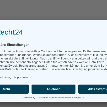
KONTAKT
sults
We're sor
query di
CAN'T FIND WHAT
DO A SEARCH BE
HOMEPAGE
.