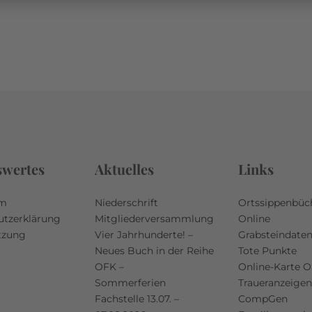
swertes
Aktuelles
Links
um
Niederschrift
Ortssippenbüc
utzerklärung
Mitgliederversammlung
Online
tzung
Vier Jahrhunderte! –
Grabsteindate
Neues Buch in der Reihe
Tote Punkte
OFK –
Online-Karte 
Sommerferien
Traueranzeigen
Fachstelle 13.07. –
CompGen