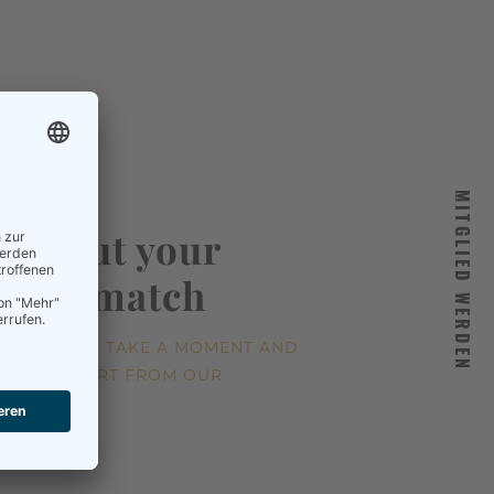
MITGLIED WERDEN
ry, but your
d not match
 YOU NEED? TAKE A MOMENT AND
LOW OR START FROM
OUR