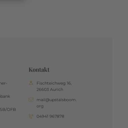
Kontakt
her-
Fischteichweg 16,
26603 Aurich
nbank
mail@upstalsboom.
org
OSB/OFB
04941 967878