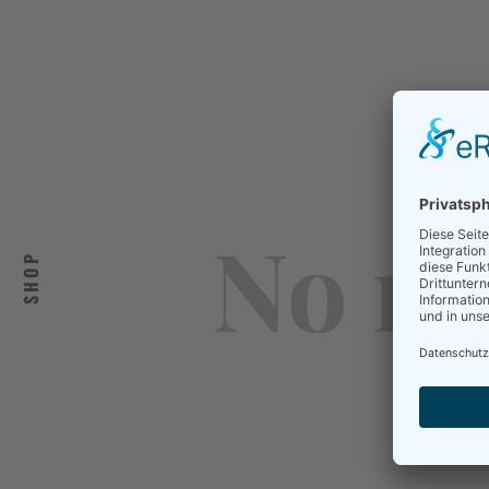
No re
SHOP