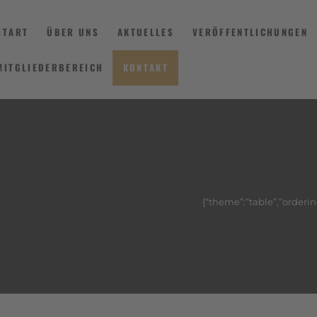
START
ÜBER UNS
AKTUELLES
VERÖFFENTLICHUNGEN
MITGLIEDERBEREICH
KONTAKT
START
ÜBER UNS
AKTUELLES
{“theme”:”table”,”orderin
VERÖFFENTLICHUNGEN
INFORMIEREN
MITGLIEDERBEREICH