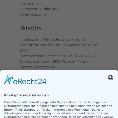
Impressum
Datenschutzerklärung
Vereinssatzung
Aktuelles
Niederschrift Mitgliederversammlung
Vier Jahrhunderte! – Neues Buch in der Reihe
OFK –
Sommerferien Fachstelle 13.07. – 07.08.2026
Durchbruch beim „1905-Problem“ in der
Grabsteindatenbank
Upstalsboom-Gesellschaft jetzt auch bei
Facebook
Links
Ortssippenbücher-Online
Grabsteindatenbank
Tote Punkte