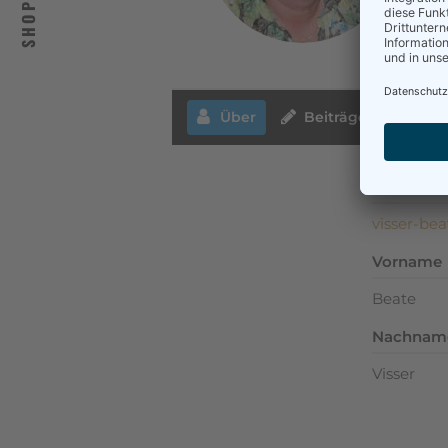
SHOP
Erf
For
Bie
Über
Beiträge
Kom
Benutzer
visser-be
Vorname
Beate
Nachnam
Visser