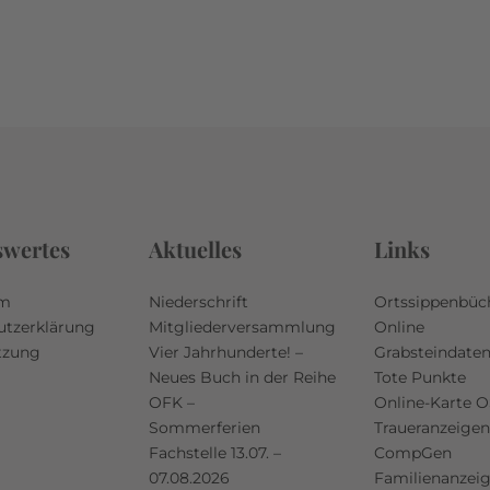
swertes
Aktuelles
Links
um
Niederschrift
Ortssippenbüc
utzerklärung
Mitgliederversammlung
Online
tzung
Vier Jahrhunderte! –
Grabsteindate
Neues Buch in der Reihe
Tote Punkte
OFK –
Online-Karte 
Sommerferien
Traueranzeigen
Fachstelle 13.07. –
CompGen
07.08.2026
Familienanzei