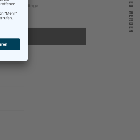
MITGLIED WERDEN
ng, Kurre, Heddinga