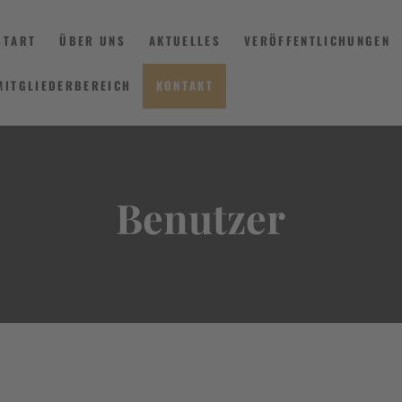
START
ÜBER UNS
AKTUELLES
VERÖFFENTLICHUNGEN
MITGLIEDERBEREICH
KONTAKT
START
ÜBER UNS
Benutzer
AKTUELLES
VERÖFFENTLICHUNGEN
INFORMIEREN
MITGLIEDERBEREICH