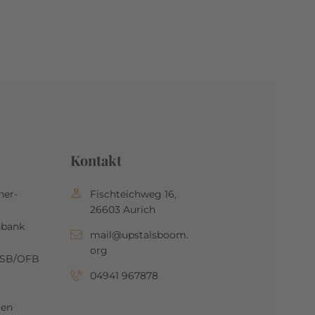
Kontakt
her-
Fischteichweg 16,
26603 Aurich
nbank
mail@upstalsboom.
org
OSB/OFB
04941 967878
gen