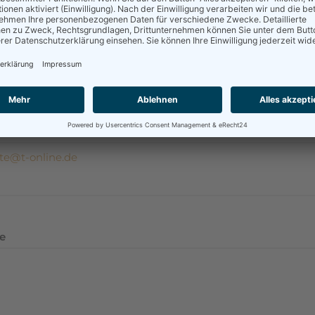
orschung der Namen: Hinrichs, Bünting, de Vries und Visser, Heberli
schungsorte: Angerstein, Ardorf, Dunum, Emden, Hinte, Uttum----
te Hilfe für Anfänger in der Familienforschung!
mentare
name
ate@t-online.de
e