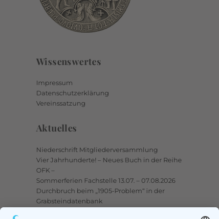
Wissenswertes
Impressum
Datenschutzerklärung
Vereinssatzung
Aktuelles
Niederschrift Mitgliederversammlung
Vier Jahrhunderte! – Neues Buch in der Reihe
OFK –
Sommerferien Fachstelle 13.07. – 07.08.2026
Durchbruch beim „1905-Problem“ in der
Grabsteindatenbank
Upstalsboom-Gesellschaft jetzt auch bei