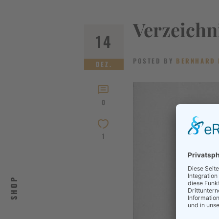
Verzeichn
14
POSTED BY
BERNHARD 
DEZ.
0
1
SHOP