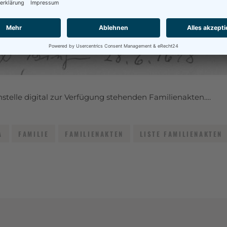
chstelle digital zur Verfügung stehenden Familienakten….
A
FAMILIE
FAMILIENAKTEN
LISTE FAMILIENAKTEN