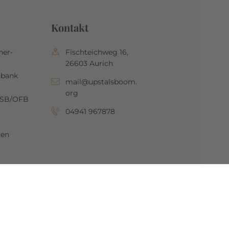
Kontakt
her-
Fischteichweg 16,
26603 Aurich
nbank
mail@upstalsboom.
org
OSB/OFB
04941 967878
gen