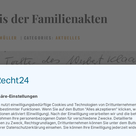
KONTAKT
is der Familienakten
MÜLLER
CATEGORIES:
AKTUELLES