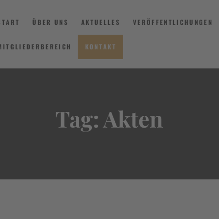
START
ÜBER UNS
AKTUELLES
VERÖFFENTLICHUNGEN
MITGLIEDERBEREICH
KONTAKT
START
ÜBER UNS
Tag: Akten
AKTUELLES
VERÖFFENTLICHUNGEN
INFORMIEREN
MITGLIEDERBEREICH