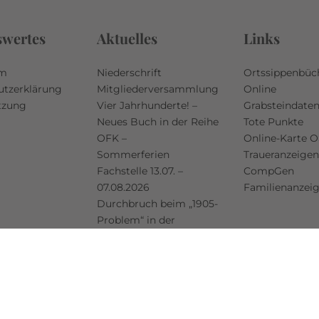
swertes
Aktuelles
Links
um
Niederschrift
Ortssippenbüc
utzerklärung
Mitgliederversammlung
Online
tzung
Vier Jahrhunderte! –
Grabsteindate
Neues Buch in der Reihe
Tote Punkte
OFK –
Online-Karte 
Sommerferien
Traueranzeigen
Fachstelle 13.07. –
CompGen
07.08.2026
Familienanzei
Durchbruch beim „1905-
Problem“ in der
Grabsteindatenbank
Upstalsboom-
Gesellschaft jetzt auch
bei Facebook