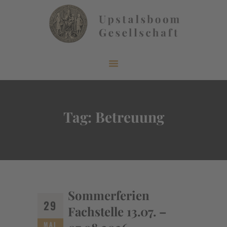
START
ÜBER UNS
AKTUELLES
Tag: Betreuung
VERÖFFENTLICHUNGEN
INFORMIEREN
MITGLIEDERBEREICH
KONTAKT
Sommerferien
29
Fachstelle 13.07. –
MAI