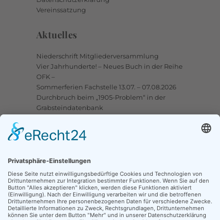
Vereinssatzung
Aktuelles
Niederschrift Mitgliederversammlung
Vier Jahrhunderte! – Neues Buch in der Reihe
OFK –
Sommerferien Fachstelle 13.07. – 07.08.2026
Durchbruch beim „1905-Problem“ in der
Grabsteindatenbank
Upstalsboom-Gesellschaft jetzt auch bei
Facebook
Links
Ortssippenbücher-Online
Grabsteindatenbank
Tote Punkte
Online-Karte OSB/OFB
Traueranzeigen