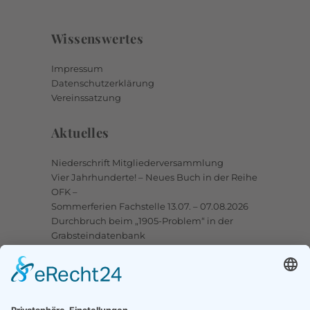
Wissenswertes
Impressum
Datenschutzerklärung
Vereinssatzung
Aktuelles
Niederschrift Mitgliederversammlung
Vier Jahrhunderte! – Neues Buch in der Reihe
OFK –
Sommerferien Fachstelle 13.07. – 07.08.2026
Durchbruch beim „1905-Problem“ in der
Grabsteindatenbank
Upstalsboom-Gesellschaft jetzt auch bei
Facebook
Links