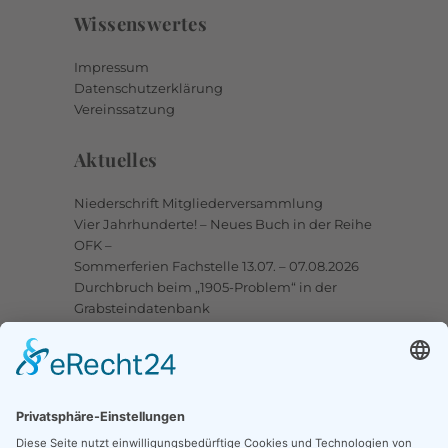
Wissenswertes
Impressum
Datenschutzerklärung
Vereinssatzung
Aktuelles
Niederschrift Mitgliederversammlung
Vier Jahrhunderte! – Neues Buch in der Reihe
OFK –
Sommerferien Fachstelle 13.07. – 07.08.2026
Durchbruch beim „1905-Problem“ in der
Grabsteindatenbank
Upstalsboom-Gesellschaft jetzt auch bei
Facebook
Links
Ortssippenbücher-Online