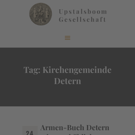
START
ÜBER UNS
AKTUELLES
Tag: Kirchengemeinde
VERÖFFENTLICHUNGEN
Detern
INFORMIEREN
MITGLIEDERBEREICH
KONTAKT
Armen-Buch Detern
24