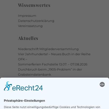
Wissenswertes
Impressum
Datenschutzerklärung
Vereinssatzung
Aktuelles
Niederschrift Mitgliederversammlung
Vier Jahrhunderte! – Neues Buch in der Reihe
OFK –
Sommerferien Fachstelle 13.07. – 07.08.2026
Durchbruch beim „1905-Problem“ in der
Grabsteindatenbank
Upstalsboom-Gesellschaft jetzt auch bei
Facebook
Links
Ortssippenbücher-Online