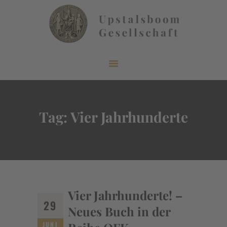
START
ÜBER UNS
AKTUELLES
Tag: Vier Jahrhunderte
VERÖFFENTLICHUNGEN
INFORMIEREN
MITGLIEDERBEREICH
KONTAKT
Vier Jahrhunderte! –
29
Neues Buch in der
JUNI