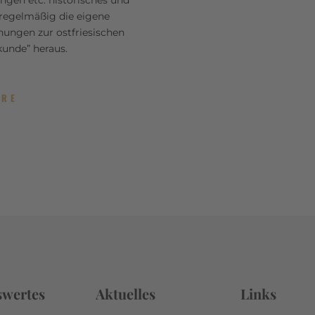
regelmäßig die eigene
hungen zur ostfriesischen
unde” heraus.
ORE
swertes
Aktuelles
Links