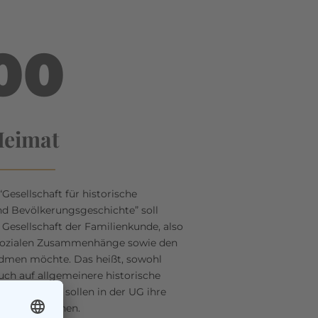
00
eimat
Gesellschaft für historische
d Bevölkerungsgeschichte” soll
e Gesellschaft der Familienkunde, also
 sozialen Zusammenhänge sowie den
idmen möchte. Das heißt, sowohl
auch auf allgemeinere historische
ntersucher sollen in der UG ihre
 finden können.