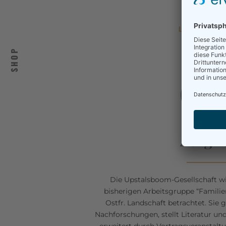
LEARN M
SHOP
0
Aufga
Die Upstalsboom-Gesellschaft wi
bisherigen Arbeitsgruppe “Familie
Ostfr. Landschaft betrachtet. Sie g
Nachforschungen, stellt Literatur un
erweitert durch Vortragsveranstaltu