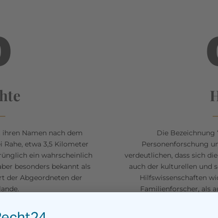
KONTAKT
0
hte
H
at ihren Namen nach dem
Die Bezeichnung “
 Rahe, etwa 3,5 Kilometer
Personenforschung un
rünglich ein wahrscheinlich
verdeutlichen, dass sich di
 aber besonders bekannt als
auch der kulturellen und
rt der Abgeordneten der
Hilfswissenschaften w
lande.
Familienforscher, als 
, urkundlich belegt für die
Forschung ausgehende U
nbar längerer Vorgeschichte.
Heimat