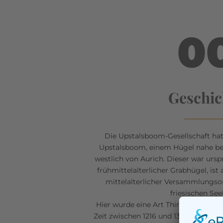
0
Geschic
Die Upstalsboom-Gesellschaft h
Upstalsboom, einem Hügel nahe bei
westlich von Aurich. Dieser war ursp
frühmittelalterlicher Grabhügel, ist
mittelalterlicher Versammlungso
friesischen See
Hier wurde eine Art Thing abgehalten
Zeit zwischen 1216 und 1327 mit offe