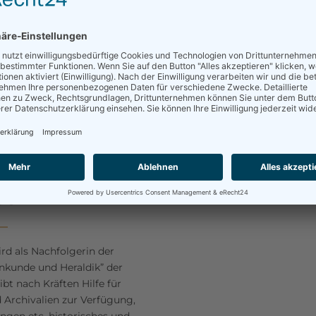
ORE
LE
0
be
rd als Nachfolgerin der
nkunde und Heraldik” der
ibt nach Kräften Hilfe für
d Archivalien zur Verfügung,
ngen etc. historisches und