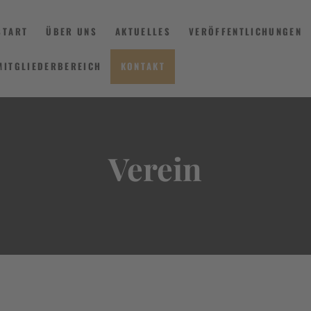
START
ÜBER UNS
AKTUELLES
VERÖFFENTLICHUNGEN
MITGLIEDERBEREICH
KONTAKT
START
ÜBER UNS
Verein
AKTUELLES
VERÖFFENTLICHUNGEN
INFORMIEREN
MITGLIEDERBEREICH